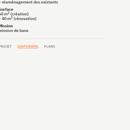
+ réaménagement des existants
Surface
2
60 m
(création)
2
+ 40 m
(rénovation)
Mission
mission de base
PROJET
DIAPORAMA
PLANS