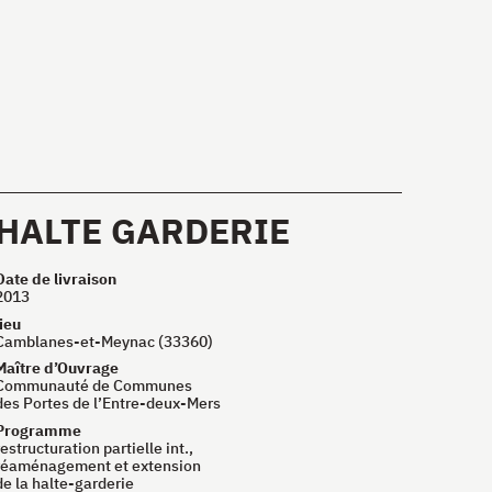
HALTE GARDERIE
Date de livraison
2013
lieu
Camblanes-et-Meynac (33360)
Maître d’Ouvrage
Communauté de Communes
des Portes de l’Entre-deux-Mers
Programme
restructuration partielle int.,
réaménagement et extension
de la halte-garderie