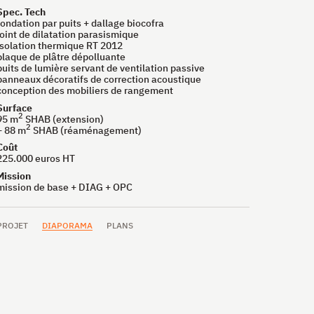
Spec. Tech
fondation par puits + dallage biocofra
joint de dilatation parasismique
isolation thermique
RT
2012
plaque de plâtre dépolluante
puits de lumière servant de ventilation passive
panneaux décoratifs de correction acoustique
conception des mobiliers de rangement
Surface
2
95 m
SHAB
(extension)
2
+ 88 m
SHAB
(réaménagement)
Coût
225.000 euros
HT
Mission
mission de base +
DIAG
+
OPC
PROJET
DIAPORAMA
PLANS