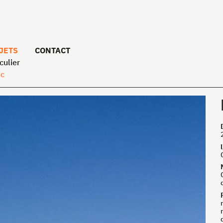
JETS
CONTACT
culier
ic