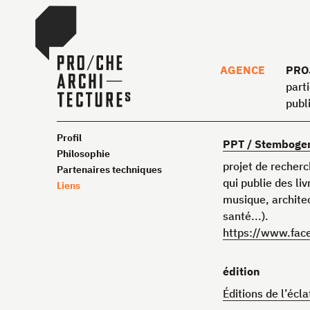
AGENCE
PRO
parti
publ
Profil
PPT
/ Stemboge
Philosophie
projet de recherc
Partenaires techniques
qui publie des l
Liens
musique, architect
santé...).
https://www.fac
édition
Éditions de l’écla