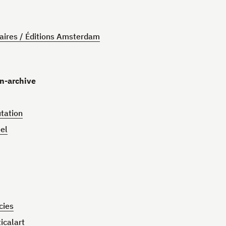
naires / Éditions Amsterdam
on-archive
tation
éel
cies
icalart