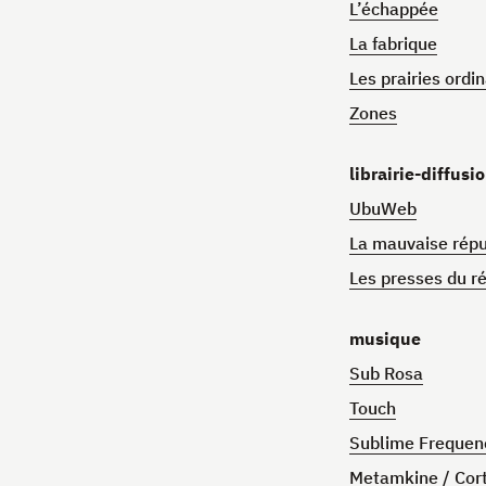
L’échappée
La fabrique
Les prairies ordi
Zones
librairie-diffusi
UbuWeb
La mauvaise répu
Les presses du r
musique
Sub Rosa
Touch
Sublime Frequen
Metamkine / Cort