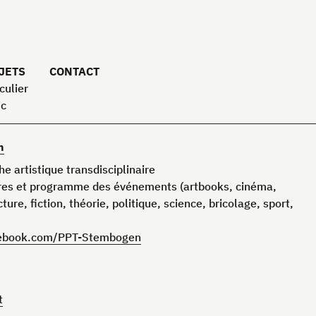
JETS
CONTACT
culier
ic
n
he artistique transdisciplinaire
ivres et programme des événements (artbooks, cinéma,
ure, fiction, théorie, politique, science, bricolage, sport,
ebook.com/
PPT
-Stembogen
t